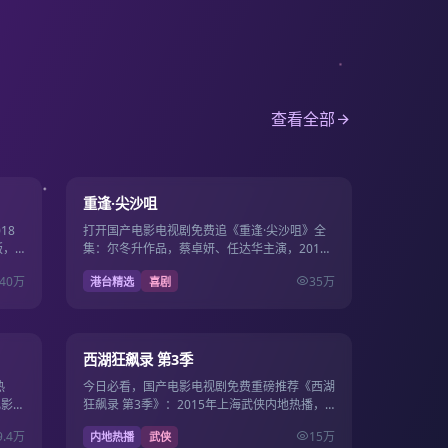
查看全部
15集
22集
9.5
重逢·尖沙咀
18
打开国产电影电视剧免费追《重逢·尖沙咀》全
版，
集：尔冬升作品，蔡卓妍、任达华主演，2013
费同步
年6月6日更新，国产影视免费高清连播不卡
40万
35万
港台精选
喜剧
顿。
12集
36集
9.4
西湖狂飙录 第3季
热
今日必看，国产电影电视剧免费重磅推荐《西湖
电影电
狂飙录 第3季》：2015年上海武侠内地热播，
站畅
导演费振翔，主演周也、杨幂，2015年9月15
9.4万
15万
内地热播
武侠
日上线国产…