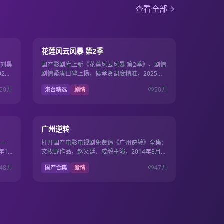
查看全部
15集
第13期
7.7
花莲风云风暴 第2季
，刘昊
国产影剧库上新《花莲风云风暴 第2季》，剧情
23
剧情紧凑口碑上扬，侯孝贤调度精准，2025年6
月8日起国产电影电视剧免费观看。
50万
50万
港台精选
剧情
30集
19集
9.7
广州逆转
——
打开国产电影电视剧免费追《广州逆转》全集：
年10
文牧野作品，赵又廷、成毅主演，2014年8月1
电视
日更新，国产影视免费高清连播不卡顿。
48万
47万
国产合集
爱情