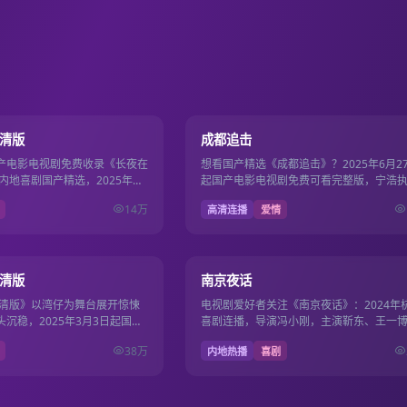
130分钟
12
8.2
高清版
成都追击
产电影电视剧免费收录《长夜在
想看国产精选《成都追击》？2025年6月2
内地喜剧国产精选，2025年西
起国产电影电视剧免费可看完整版，宁浩
阳，主演赵丽颖、刘昊然，
刘涛、杨幂领衔，国产影视免费同步超清
14万
高清连播
爱情
117分钟
8.7
高清版
南京夜话
高清版》以湾仔为舞台展开惊悚
电视剧爱好者关注《南京夜话》：2024年
沉稳，2025年3月3日起国产
喜剧连播，导演冯小刚，主演靳东、王一
费畅看117分钟。
2024年12月20日起国产电影电视剧免费
38万
内地热播
喜剧
看。