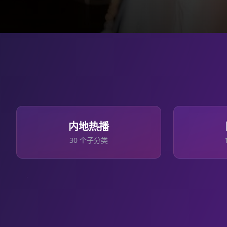
内地热播
30
个子分类