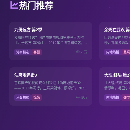
热门推荐
第2期
8.1
8.9
九份远方 第2季
余烬在武汉 第
爱看国产精选？国产电影电视剧免费今日力推
口碑悬疑内地热
《九份远方 第2季》：2012年台湾喜剧综艺，
榜，孙俪多场戏
时长更新至第2期·每期约40分钟。导演林书宇，
准，2012年2
51万
港台精选
喜剧
内地热播
悬疑
主演林依晨、…
费。
15集
7.5
8.3
油麻地追击3
大理·终局 第2
喜欢国产影视的观众别错过《油麻地追击3》
《大理·终局 第
——2023年发行，主演梁朝伟、蔡卓妍，2023
情感剧，毛卫宁
年2月14日更新，国产影视免费维护国产电影电
然、王一博演技出
49万
港台精选
惊悚
内地热播
都市
视剧免费片库…
录国产电…