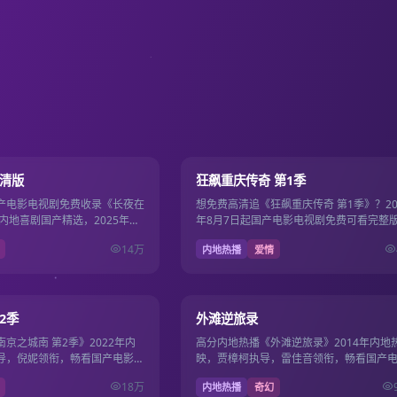
130分钟
9.5
高清版
狂飙重庆传奇 第1季
产电影电视剧免费收录《长夜在
想免费高清追《狂飙重庆传奇 第1季》？20
内地喜剧国产精选，2025年西
年8月7日起国产电影电视剧免费可看完整
阳，主演赵丽颖、刘昊然，
汪俊执导，肖战、成毅领衔，国产影视免
14万
内地热播
爱情
超清片源。
17集
9.5
2季
外滩逆旅录
京之城南 第2季》2022年内
高分内地热播《外滩逆旅录》2014年内地
导，倪妮领衔，畅看国产电影电
映，贾樟柯执导，雷佳音领衔，畅看国产
0P流畅在线，影剧双线一站畅
视剧免费，1080P流畅在线，影剧双线一
18万
内地热播
奇幻
看。