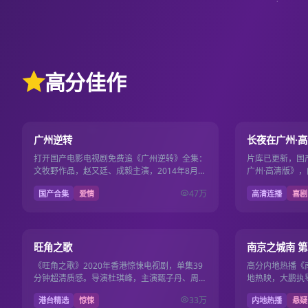
高分佳作
19集
9.7
9.6
广州逆转
长夜在广州·
打开国产电影电视剧免费追《广州逆转》全集：
片库已更新，国
文牧野作品，赵又廷、成毅主演，2014年8月1
广州·高清版》，
日更新，国产影视免费高清连播不卡顿。
安出品，导演路
47万
国产合集
爱情
高清连播
喜剧
2025年10月5…
39集
9.5
9.5
旺角之歌
南京之城南 第
《旺角之歌》2020年香港惊悚电视剧，单集39
高分内地热播《南
分钟超清质感。导演杜琪峰，主演甄子丹、周润
地热映，大鹏执
发，2020年10月21日收录国产电影电视剧免费
视剧免费，108
33万
港台精选
惊悚
内地热播
悬疑
片库。
看。