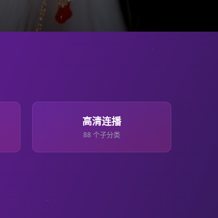
高清连播
88
个子分类