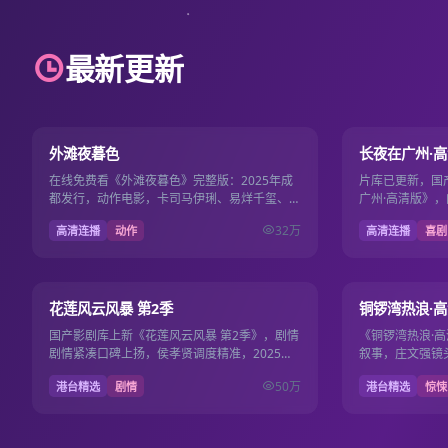
最新更新
101分钟
9.1
9.6
外滩夜暮色
长夜在广州·
在线免费看《外滩夜暮色》完整版：2025年成
片库已更新，国
都发行，动作电影，卡司马伊琍、易烊千玺、白
广州·高清版》，
百何，2025年12月1日更新，畅享国产电影电
安出品，导演路
32万
高清连播
动作
高清连播
喜剧
视剧免费流畅…
2025年10月5…
第13期
7.7
7.7
花莲风云风暴 第2季
铜锣湾热浪·
国产影剧库上新《花莲风云风暴 第2季》，剧情
《铜锣湾热浪·
剧情紧凑口碑上扬，侯孝贤调度精准，2025年6
叙事，庄文强镜头
月8日起国产电影电视剧免费观看。
电影电视剧免费免
50万
港台精选
剧情
港台精选
惊悚