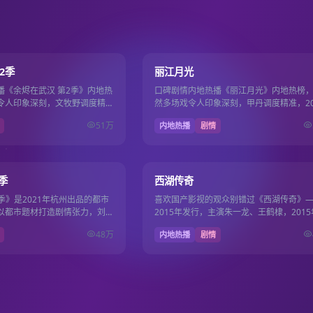
12集
8.5
2季
丽江月光
播《余烬在武汉 第2季》内地热
口碑剧情内地热播《丽江月光》内地热榜
令人印象深刻，文牧野调度精
然多场戏令人印象深刻，甲丹调度精准，20
月21日上线国产电影电视剧免
年4月25日上线国产电影电视剧免费。
51万
内地热播
剧情
37集
8.4
季
西湖传奇
2季》是2021年杭州出品的都市
喜欢国产影视的观众别错过《西湖传奇》
以都市题材打造剧情张力，刘昊
2015年发行，主演朱一龙、王鹤棣，2015
彩，2021年11月9日完整收
月25日更新，国产影视免费维护国产电影
48万
内地热播
剧情
剧免费片库日…