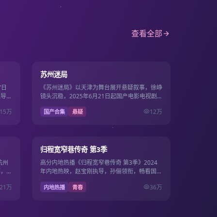
查看全部
0分钟
22集
8.1
苏州迷局
7日
《苏州迷局》以天津为舞台展开悬疑叙事，徐峥
执导，
镜头沉稳，2025年6月21日起国产电影电视剧
片源。
免费免费畅看22集·单集约41分钟。
15万
12万
国产合集
悬疑
12集
20集
7.2
归程宽窄巷传奇 第3季
杭州
高分内地热播《归程宽窄巷传奇 第3季》2024
博，
年内地热映，赵宝刚执导，孙俪领衔，畅看国产
全集畅
电影电视剧免费，1080P流畅在线，影剧双线一
21万
36万
内地热播
青春
站畅看。